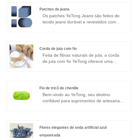
bordar, nossos patches apresentam cores
vibrantes, designs complexos e um
Patches de jeans
adesivo de vedação térmica para fácil
Os patches YeTong Jeans são feitos de
aplicação. Das letras de A a Z, números
tecido jeans durável e revestidos com
de 0 a 9, estrelas, corações e flores,
adesivo ativado por calor para fácil
nossos patches oferecem infinitas
aplicação. Disponíveis em vários
possibilidades de customização e
formatos, incluindo quadrado, oval e
personalização.
retangular, nossos patches vêm em
Corda de juta com fio
tamanhos personalizáveis ​​para atender
Feita de fibras naturais de juta, a corda
às suas necessidades específicas.
de juta com fio YeTong oferece uma
Nossos tamanhos de estoque incluem
combinação única de durabilidade e
12,5 * 12,5 cm, 13,5 * 11 cm, 12,5 * 9,5
charme rústico. Nossas cordas estão
cm e 7,5 * 7,5 cm.
disponíveis em diversas larguras,
variando de 6 mm a 65 mm,
Fio de tricô de chenille
proporcionando versatilidade para uma
Bem-vindo ao YeTong, seu destino
ampla gama de projetos de artesanato.
confiável para suprimentos de artesanato
Quer você esteja criando detalhes
premium. Com uma dedicação à
decorativos, amarrando laços ou
qualidade e inovação, nos esforçamos
embalando presentes, nossas cordas de
para fornecer aos artesãos materiais de
juta com arame são a escolha perfeita.
primeira linha que inspirem a criatividade
Flores elegantes de seda artificial azul
e dêem vida às suas visões. YeTong é o
empoeirada
seu parceiro ideal para todos os seus