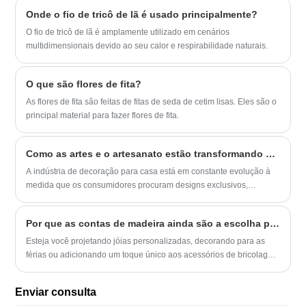
ponto cruz à arte têxtil decorativa, esses artesanatos ajudam
Onde o fio de tricô de lã é usado principalmente?
iniciantes e profissionais a criar designs significativos com precisão
e estilo. Este guia explica como funciona o artesanato com agulha,
O fio de tricô de lã é amplamente utilizado em cenários
quais materiais são necessários, desafios comuns dos clientes e
multidimensionais devido ao seu calor e respirabilidade naturais.
como escolher os suprimentos certos para resultados duradouros.
O que são flores de fita?
As flores de fita são feitas de fitas de seda de cetim lisas. Eles são o
principal material para fazer flores de fita.
Como as artes e o artesanato estão transformando as tendências modernas de decoração para casa?
A indústria de decoração para casa está em constante evolução à
medida que os consumidores procuram designs exclusivos,
atmosfera sazonal e espaços personalizados. As Artes e Ofícios
tornaram-se uma parte importante desta transformação,
Por que as contas de madeira ainda são a escolha perfeita para seus projetos de artesanato?
combinando a expressão artística com funções decorativas práticas.
De enfeites festivos a acessórios feitos à mão, os produtos de
Esteja você projetando jóias personalizadas, decorando para as
decoração criativos trazem calor, personalidade e apelo visual a
férias ou adicionando um toque único aos acessórios de bricolage,
diferentes ambientes.
nossas contas de madeira oferecem inúmeras possibilidades.
Enviar consulta