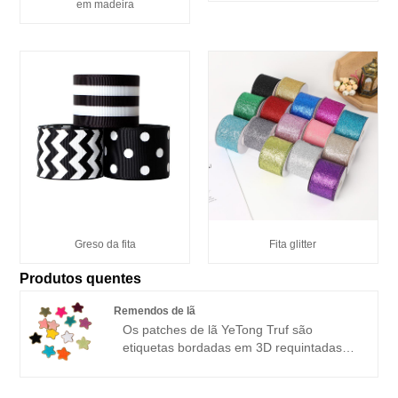
em madeira
Greso da fita
Fita glitter
Produtos quentes
Remendos de lã
Os patches de lã YeTong Truf são
etiquetas bordadas em 3D requintadas
feitas com precisão e cuidado. Feitos de
materiais premium, incluindo lã e linha de