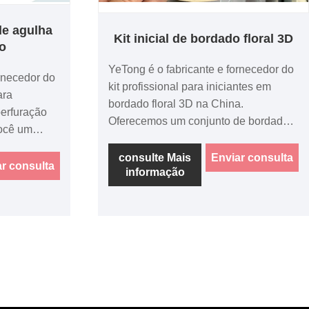
de agulha
Kit inicial de bordado floral 3D
o
YeTong é o fabricante e fornecedor do
ornecedor do
kit profissional para iniciantes em
ara
bordado floral 3D na China.
perfuração
Oferecemos um conjunto de bordado
você um
com agulha DIY de buquê criativo de 8
ete com
polegadas, um kit de ferramentas
consulte Mais
Enviar consulta
em-vindo
r consulta
informação
completo para bordado à mão
ma compra.
moderno, incluindo padrões, anéis e
um vídeo tutorial introdutório.