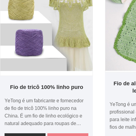
Fio de 
Fio de tricô 100% linho puro
l
YeTong é um fabricante e fornecedor
YeTong é um
de fio de tricô 100% linho puro na
profissiona
China. É um fio de linho ecológico e
para leite i
natural adequado para roupas de
fios de malh
verão, com boa respirabilidade e
de 4 compon