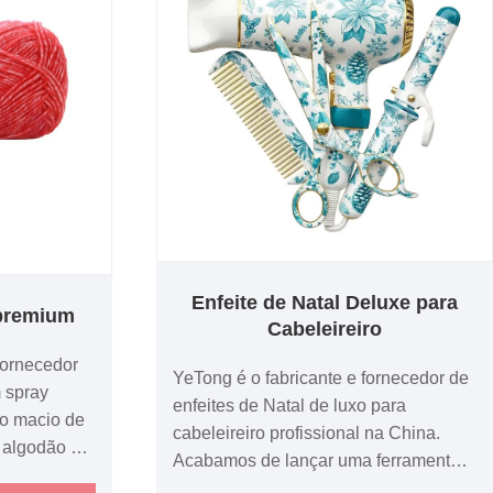
Enfeite de Natal Deluxe para
 premium
Cabeleireiro
fornecedor
YeTong é o fabricante e fornecedor de
m spray
enfeites de Natal de luxo para
io macio de
cabeleireiro profissional na China.
 algodão e
Acabamos de lançar uma ferramenta
ô e crochê
de estilo floral de 3 polegadas e