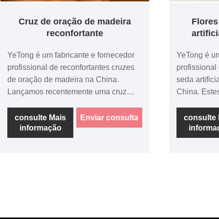
Cruz de oração de madeira
Flores
reconfortante
artifi
YeTong é um fabricante e fornecedor
YeTong é um
profissional de reconfortantes cruzes
profissional
de oração de madeira na China.
seda artific
Lançamos recentemente uma cruz
China. Este
portátil estilo "abraço silencioso"
flores de al
compacta e portátil. Venha consultar
adequados 
consulte Mais
Enviar consulta
consulte
informação
informa
ou comprar.
decorações
para consul