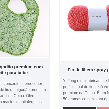
algodão premium com
Fio de lã em spray
eite para bebê
YeTong é um fabricante e 
 fabricante e fornecedor
profissional de fio de lã e
l de fio de algodão premium
premium na China. É um f
nfantil na China. Oferece
50 gramas com mistura de
a macios e antialérgicos
náilon, adequado para tric
entes, 50 gramas de fios