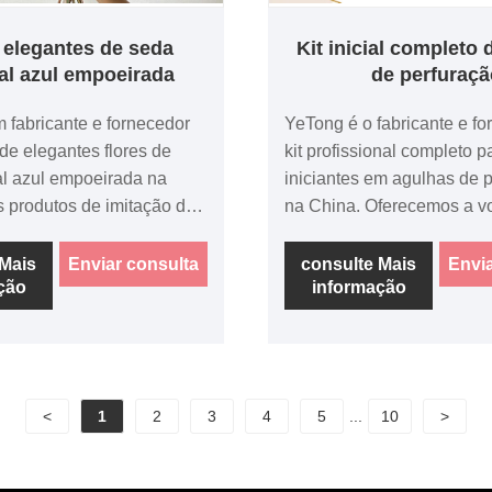
 elegantes de seda
Kit inicial completo 
cial azul empoeirada
de perfuraçã
 fabricante e fornecedor
YeTong é o fabricante e f
 de elegantes flores de
kit profissional completo p
ial azul empoeirada na
iniciantes em agulhas de 
s produtos de imitação de
na China. Oferecemos a 
ta qualidade são
conjunto de crochê de tap
para casamentos e
padrão floral de 20 cm. B
 Mais
Enviar consulta
consulte Mais
Envia
ção
informação
 modernas. Bem-vindo
para consultar ou fazer u
tar ou fazer uma compra.
<
1
2
3
4
5
...
10
>